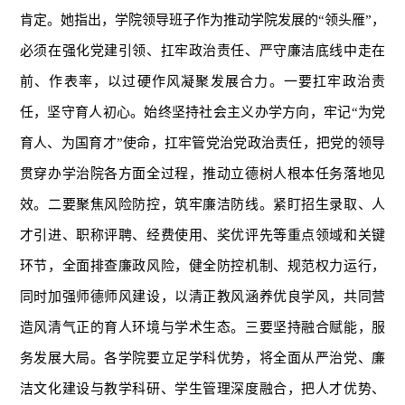
肯定。她指出，学院领导班子作为推动学院发展的“领头雁”，
必须在强化党建引领、扛牢政治责任、严守廉洁底线中走在
前、作表率，以过硬作风凝聚发展合力。一要扛牢政治责
任，坚守育人初心。始终坚持社会主义办学方向，牢记“为党
育人、为国育才”使命，扛牢管党治党政治责任，把党的领导
贯穿办学治院各方面全过程，推动立德树人根本任务落地见
效。二要聚焦风险防控，筑牢廉洁防线。紧盯招生录取、人
才引进、职称评聘、经费使用、奖优评先等重点领域和关键
环节，全面排查廉政风险，健全防控机制、规范权力运行，
同时加强师德师风建设，以清正教风涵养优良学风，共同营
造风清气正的育人环境与学术生态。三要坚持融合赋能，服
务发展大局。各学院要立足学科优势，将全面从严治党、廉
洁文化建设与教学科研、学生管理深度融合，把人才优势、