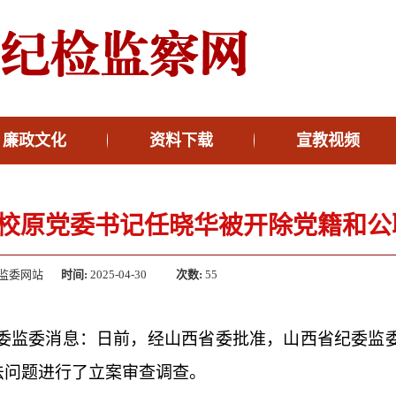
廉政文化
资料下载
宣教视频
校原党委书记任晓华被开除党籍和公
监委网站
时间:
2025-04-30
次数:
55
委监委消息：日前，经山西省委批准，山西省纪委监
法问题进行了立案审查调查。