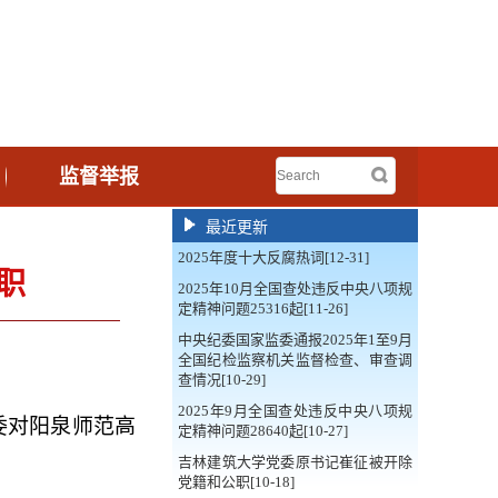
监督举报
最近更新
2025年度十大反腐热词[12-31]
职
2025年10月全国查处违反中央八项规
定精神问题25316起[11-26]
中央纪委国家监委通报2025年1至9月
全国纪检监察机关监督检查、审查调
查情况[10-29]
2025年9月全国查处违反中央八项规
委对阳泉师范高
定精神问题28640起[10-27]
吉林建筑大学党委原书记崔征被开除
党籍和公职[10-18]