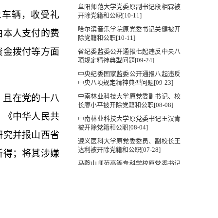
阜阳师范大学党委原副书记段相霖被
象车辆，收受礼
开除党籍和公职[10-11]
哈尔滨音乐学院原党委书记关健被开
由本人支付的费
除党籍和公职[10-11]
资金拨付等方面
省纪委监委公开通报七起违反中央八
项规定精神典型问题[09-24]
中央纪委国家监委公开通报八起违反
中央八项规定精神典型问题[09-23]
中南林业科技大学原党委副书记、校
，且在党的十八
长廖小平被开除党籍和公职[08-08]
》《中华人民共
中南林业科技大学原党委书记王汉青
被开除党籍和公职[08-04]
研究并报山西省
遵义医科大学原党委委员、副校长王
达利被开除党籍和公职[07-28]
所得；将其涉嫌
马鞍山师范高等专科学校原党委书记
喻长志被开除党籍[07-28]
广西建设职业技术学院原党委副书
记、院长彭红圃被开除党籍[07-05]
中央层面深入贯彻中央八项规定精神
学习教育工作专班、中央纪委办公厅