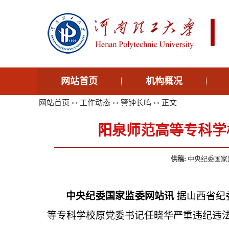
网站首页
机构概况
网站首页
工作动态
警钟长鸣
正文
>>
>>
>>
阳泉师范高等专科学
供稿:
中央纪委国家
中央纪委国家监委网站讯
据山西省纪
等专科学校原党委书记任晓华严重违纪违