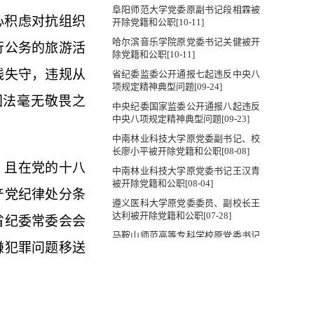
阜阳师范大学党委原副书记段相霖被
心积虑对抗组织
开除党籍和公职[10-11]
哈尔滨音乐学院原党委书记关健被开
行公务的旅游活
除党籍和公职[10-11]
线失守，违规从
省纪委监委公开通报七起违反中央八
项规定精神典型问题[09-24]
国法毫无敬畏之
中央纪委国家监委公开通报八起违反
中央八项规定精神典型问题[09-23]
中南林业科技大学原党委副书记、校
长廖小平被开除党籍和公职[08-08]
，且在党的十八
中南林业科技大学原党委书记王汉青
被开除党籍和公职[08-04]
产党纪律处分条
遵义医科大学原党委委员、副校长王
达利被开除党籍和公职[07-28]
省纪委常委会会
马鞍山师范高等专科学校原党委书记
嫌犯罪问题移送
喻长志被开除党籍[07-28]
广西建设职业技术学院原党委副书
记、院长彭红圃被开除党籍[07-05]
中央层面深入贯彻中央八项规定精神
学习教育工作专班、中央纪委办公厅