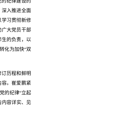
党的纪律建设的
、深入推进全面
以学习贯彻新修
动广大党员干部
师生的负责，以
转化为加快
“
双
修订历程和鲜明
内容。崔爱鹏紧
党的纪律
“
立起
告内容详实、见