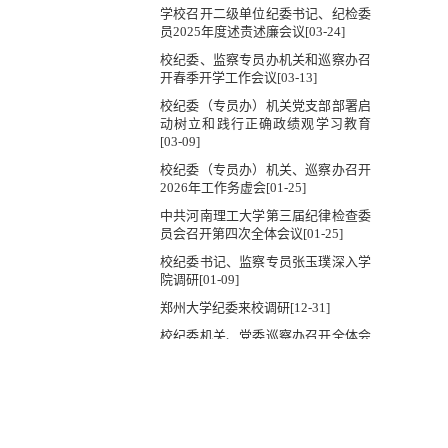
学校召开二级单位纪委书记、纪检委
员2025年度述责述廉会议[03-24]
校纪委、监察专员办机关和巡察办召
开春季开学工作会议[03-13]
校纪委（专员办）机关党支部部署启
动树立和践行正确政绩观学习教育
[03-09]
校纪委（专员办）机关、巡察办召开
2026年工作务虚会[01-25]
中共河南理工大学第三届纪律检查委
员会召开第四次全体会议[01-25]
校纪委书记、监察专员张玉璞深入学
院调研[01-09]
郑州大学纪委来校调研[12-31]
校纪委机关、党委巡察办召开全体会
议[12-29]
校纪委、巡察办赴中国矿业大学考察
调研[11-26]
学校纪委赴安徽理工大学考察调研
[11-17]